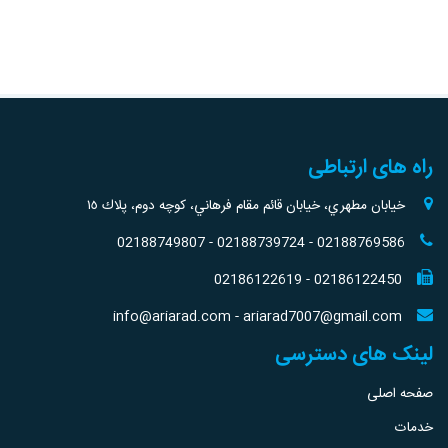
راه های ارتباطی
خيابان مطهري، خيابان قائم مقام فرهاني، كوچه دوم، پلاك ١٥
02188749807
-
02188739724
-
02188769586
02186122619
-
02186122450
info@ariarad.com
-
ariarad7007@gmail.com
لینک های دسترسی
صفحه اصلی
خدمات